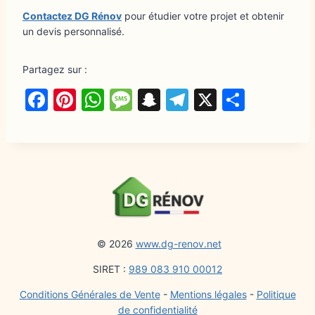
Contactez DG Rénov
pour étudier votre projet et obtenir
un devis personnalisé.
Partagez sur :
F
Pi
W
M
S
T
X
P
a
nt
h
e
n
el
a
c
er
at
s
a
e
rt
e
e
s
s
p
g
a
b
st
A
a
c
ra
g
o
p
g
h
m
er
o
p
e
at
© 2026
www.dg-renov.net
k
SIRET :
989 083 910 00012
Conditions Générales de Vente
-
Mentions légales
-
Politique
de confidentialité