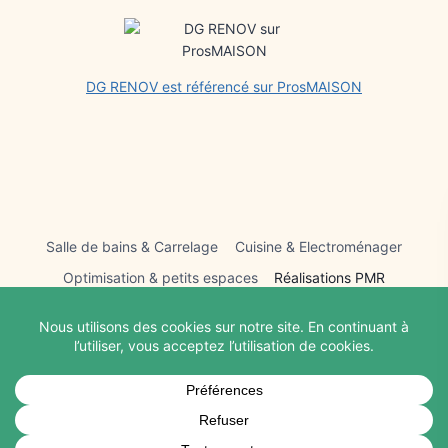
DG RENOV est référencé sur ProsMAISON
Salle de bains & Carrelage
Cuisine & Electroménager
Optimisation & petits espaces
Réalisations PMR
Forfait joints
Conception et aménagement
Peinture & Revêtement de sol & Décoration
Cloisons & Portes et Fenêtres
Nettoyage haute pression
Audit technique
Boîtes aux lettres
Contact
À propos
Services
Urgence & Dépannage