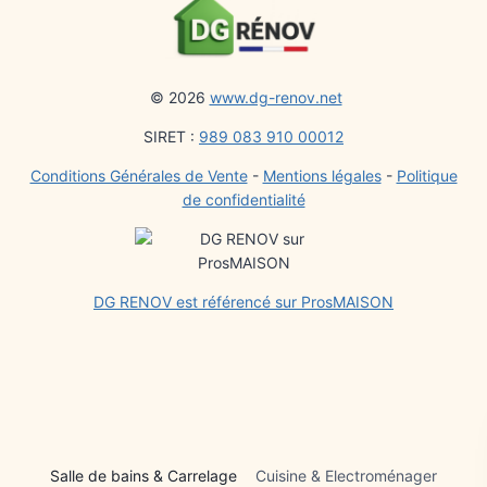
b
st
A
a
c
ra
g
o
p
g
h
m
er
o
p
e
at
© 2026
www.dg-renov.net
k
SIRET :
989 083 910 00012
Conditions Générales de Vente
-
Mentions légales
-
Politique
de confidentialité
DG RENOV est référencé sur ProsMAISON
Salle de bains & Carrelage
Cuisine & Electroménager