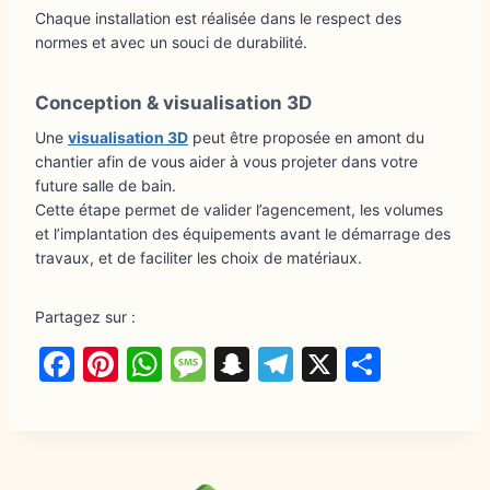
Chaque installation est réalisée dans le respect des
normes et avec un souci de durabilité.
Conception & visualisation 3D
Une
visualisation 3D
peut être proposée en amont du
chantier afin de vous aider à vous projeter dans votre
future salle de bain.
Cette étape permet de valider l’agencement, les volumes
et l’implantation des équipements avant le démarrage des
travaux, et de faciliter les choix de matériaux.
Partagez sur :
F
Pi
W
M
S
T
X
P
a
nt
h
e
n
el
a
c
er
at
s
a
e
rt
e
e
s
s
p
g
a