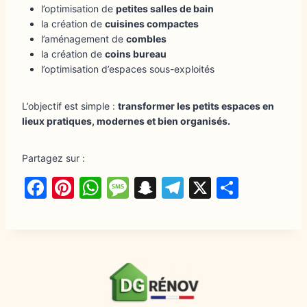
l’optimisation de
petites salles de bain
la création de
cuisines compactes
l’aménagement de
combles
la création de
coins bureau
l’optimisation d’espaces sous-exploités
L’objectif est simple :
transformer les petits espaces en
lieux pratiques, modernes et bien organisés.
Partagez sur :
F
Pi
W
M
S
T
X
P
a
nt
h
e
n
el
a
c
er
at
s
a
e
rt
e
e
s
s
p
g
a
b
st
A
a
c
ra
g
o
p
g
h
m
er