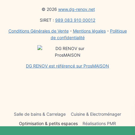
o
p
e
at
© 2026
www.dg-renov.net
k
SIRET :
989 083 910 00012
Conditions Générales de Vente
-
Mentions légales
-
Politique
de confidentialité
DG RENOV est référencé sur ProsMAISON
Salle de bains & Carrelage
Cuisine & Electroménager
Optimisation & petits espaces
Réalisations PMR
Forfait joints
Conception et aménagement